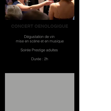
CONCERT OENOLOGIQUE
Dégustation de vin
mise en scène et en musique
Soirée Prestige adultes
Durée : 2h