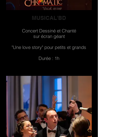
MUSICAL'BD
Concert Dessiné et Chanté
sur écran géant
"Une love story" pour petits et grands
Durée : 1h