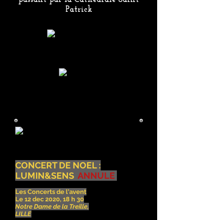
Patrick
CONCERT DE NOEL :
LUMIN&SENS
ANNULE
Les Concerts de l'avent
Le 12 dec 2020, 18 h 30
Notre Dame de la Treille,
LILLE