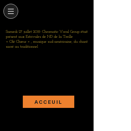
Samedi 27 juillet 2019: Chromatic Vocal Group était
présent aux Estrivales de ND de la Treille
« Olé Chœur » , musique sud-américaine, du chant
sacré au traditionnel
ACCEUIL