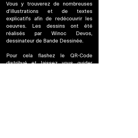
Vous y trouverez de nombreuses
d’illustrations et de textes
explicatifs afin de redécouvrir les
oeuvres. Les dessins ont été
réalisés par Winoc Devos,
dessinateur de Bande Dessinée.
Pour cela flashez le QR-Code
distribué et laissez vous guider
outre atlantique
Place maintenant à la musique et au
Chromatic Vocal Group...
.... Embarquez dès à présent sur le
France ...